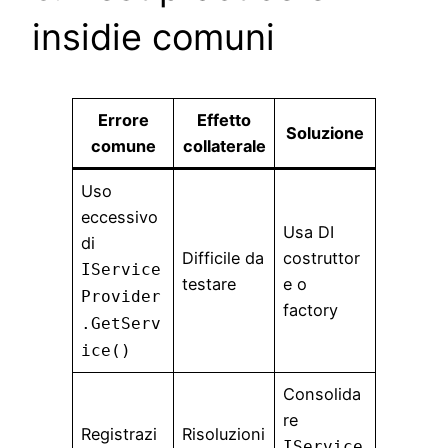
insidie comuni
Errore
Effetto
Soluzione
comune
collaterale
Uso
eccessivo
Usa DI
di
Difficile da
costruttor
IService
testare
e o
Provider
factory
.GetServ
ice()
Consolida
re
Registrazi
Risoluzioni
IService